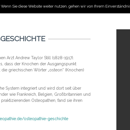
. Wenn Sie diese Website weiter nutzen, gehen wir von Ihrem Einverständnis
Home
Osteop
GESCHICHTE
n Arzt Andrew Taylor Still (1828-1917).
is, dass der Knochen der Ausgangspunkt
t die griechischen Wörter „osteon“ (Knochen)
he System integriert und wird dort seit über
der wie Frankreich, Belgien, Großbritannien und
praktizierenden Osteopathen, fand sie ihren
eopathie.de/osteopathie-geschichte