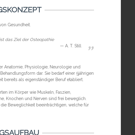
GSKONZEPT
 von Gesundheit.
ist das Ziel der Osteopathie
A. T. Still
der Anatomie, Physiologie, Neurologie und
 Behandlungsform dar. Sie bedarf einer 5jährigen
t bereits als eigenständiger Beruf etabliert.
rten im Körper wie Muskeln, Faszien,
ne, Knochen und Nerven sind frei beweglich.
 die Beweglichkeit beeinträchtigen, welche für
GSAUFBAU